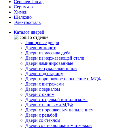
Сергиев Посад
Серпухов
Химки
Щёлково
Электросталь
Каталог дверей
По отделке
Глянцевые двери
Двери винорит
Двери из массива дуба
Двери из нержавеющей стали
Двери ламинированные
Двери натуральный шпон
Двери под старину
Двери порошковое напыление и МДФ
Двери с витражами
Двери с зеркалом
Двери с окном
Двери с отделкой винилискожа
Двери с панелями МДФ
Двери с порошковым напылением
Двери с резьбой
Двери со стеклом
Двери со стеклопакетом и ковкой