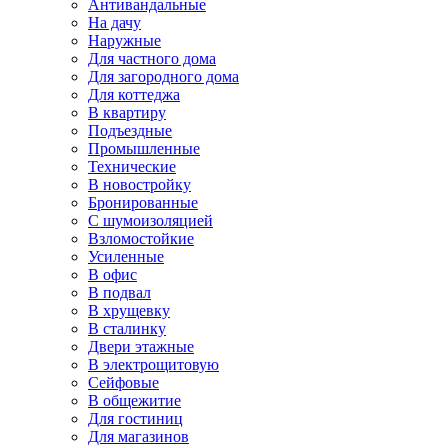
Антивандальные
На дачу
Наружные
Для частного дома
Для загородного дома
Для коттеджа
В квартиру
Подъездные
Промышленные
Технические
В новостройку
Бронированные
С шумоизоляцией
Взломостойкие
Усиленные
В офис
В подвал
В хрущевку
В сталинку
Двери этажные
В электрощитовую
Сейфовые
В общежитие
Для гостиниц
Для магазинов