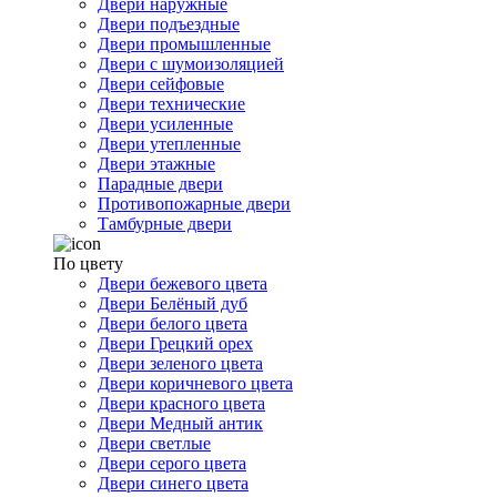
Двери наружные
Двери подъездные
Двери промышленные
Двери с шумоизоляцией
Двери сейфовые
Двери технические
Двери усиленные
Двери утепленные
Двери этажные
Парадные двери
Противопожарные двери
Тамбурные двери
По цвету
Двери бежевого цвета
Двери Белёный дуб
Двери белого цвета
Двери Грецкий орех
Двери зеленого цвета
Двери коричневого цвета
Двери красного цвета
Двери Медный антик
Двери светлые
Двери серого цвета
Двери синего цвета