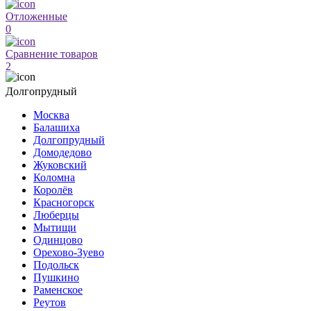
Отложенные
0
Сравнение товаров
2
Долгопрудный
Москва
Балашиха
Долгопрудный
Домодедово
Жуковский
Коломна
Королёв
Красногорск
Люберцы
Мытищи
Одинцово
Орехово-Зуево
Подольск
Пушкино
Раменское
Реутов