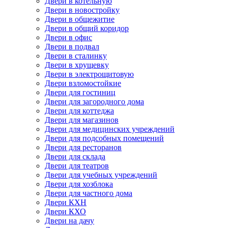
Двери в котельную
Двери в новостройку
Двери в общежитие
Двери в общий коридор
Двери в офис
Двери в подвал
Двери в сталинку
Двери в хрущевку
Двери в электрощитовую
Двери взломостойкие
Двери для гостиниц
Двери для загородного дома
Двери для коттеджа
Двери для магазинов
Двери для медицинских учреждений
Двери для подсобных помещений
Двери для ресторанов
Двери для склада
Двери для театров
Двери для учебных учреждений
Двери для хозблока
Двери для частного дома
Двери КХН
Двери КХО
Двери на дачу