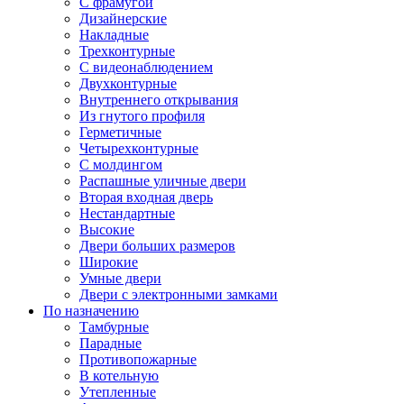
С фрамугой
Дизайнерские
Накладные
Трехконтурные
С видеонаблюдением
Двухконтурные
Внутреннего открывания
Из гнутого профиля
Герметичные
Четырехконтурные
С молдингом
Распашные уличные двери
Вторая входная дверь
Нестандартные
Высокие
Двери больших размеров
Широкие
Умные двери
Двери с электронными замками
По назначению
Тамбурные
Парадные
Противопожарные
В котельную
Утепленные