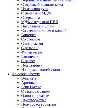
Порошковое напыление и МДФ
С отделкой винилискожа
Из массива дуба
С панелями МДФ
С зеркалом
МДФ с отделкой ПВХ
Натуральный шпон
Со стеклопакетом и ковкой
Винорит
Со стеклом
С витражами
С резьбой
Филенчатые
Глянцевые
С окном
Под старину
Из нержавеющей стали
По особенностям
Элитные
Арочные
Решетчатые
С терморазрывом
Одностворчатые
Двустворчатые
Полуторастворчатые