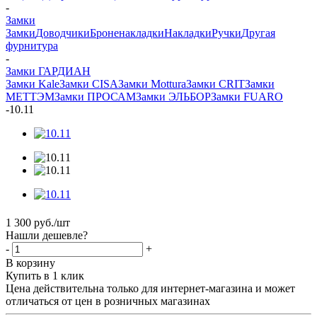
-
Замки
Замки
Доводчики
Броненакладки
Накладки
Ручки
Другая
фурнитура
-
Замки ГАРДИАН
Замки Kale
Замки CISA
Замки Mottura
Замки CRIT
Замки
МЕТТЭМ
Замки ПРОСАМ
Замки ЭЛЬБОР
Замки FUARO
-
10.11
1 300
руб.
/шт
Нашли дешевле?
-
+
В корзину
Купить в 1 клик
Цена действительна только для интернет-магазина и может
отличаться от цен в розничных магазинах