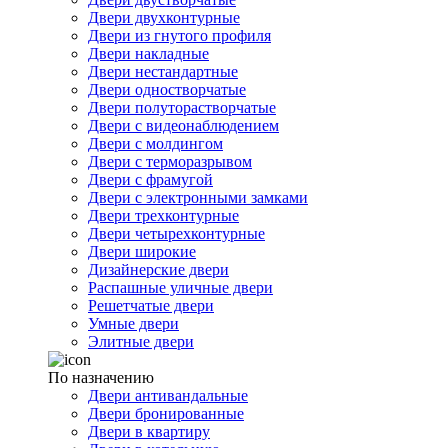
Двери двухконтурные
Двери из гнутого профиля
Двери накладные
Двери нестандартные
Двери одностворчатые
Двери полуторастворчатые
Двери с видеонаблюдением
Двери с молдингом
Двери с терморазрывом
Двери с фрамугой
Двери с электронными замками
Двери трехконтурные
Двери четырехконтурные
Двери широкие
Дизайнерские двери
Распашные уличные двери
Решетчатые двери
Умные двери
Элитные двери
По назначению
Двери антивандальные
Двери бронированные
Двери в квартиру