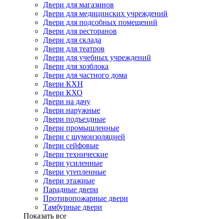
Двери для магазинов
Двери для медицинских учреждений
Двери для подсобных помещений
Двери для ресторанов
Двери для склада
Двери для театров
Двери для учебных учреждений
Двери для хозблока
Двери для частного дома
Двери КХН
Двери КХО
Двери на дачу
Двери наружные
Двери подъездные
Двери промышленные
Двери с шумоизоляцией
Двери сейфовые
Двери технические
Двери усиленные
Двери утепленные
Двери этажные
Парадные двери
Противопожарные двери
Тамбурные двери
Показать все