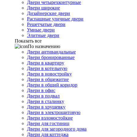
Двери четырехконтурные
Двери широкие
Дизайнерские двери
Распашные уличные двери
Решетчатые двери
Умные двери
Элитные двери
Показать все
По назначению
Двери антивандальные
Двери бронированные
Двери в квартиру
Двери в котельную
Двери в новостройку
Двери в общежитие
Двери в общий коридор
Двери в офис
Двери в подвал
Двери в сталинку
Двери в хрущевку
Двери в электрощитовую
Двери взломостойкие
Двери для гостиниц
Двери для загородного дома
Двери для коттеджа