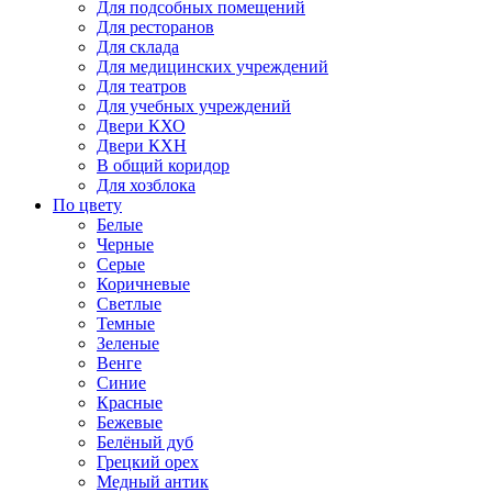
Для подсобных помещений
Для ресторанов
Для склада
Для медицинских учреждений
Для театров
Для учебных учреждений
Двери КХО
Двери КХН
В общий коридор
Для хозблока
По цвету
Белые
Черные
Серые
Коричневые
Светлые
Темные
Зеленые
Венге
Синие
Красные
Бежевые
Белёный дуб
Грецкий орех
Медный антик