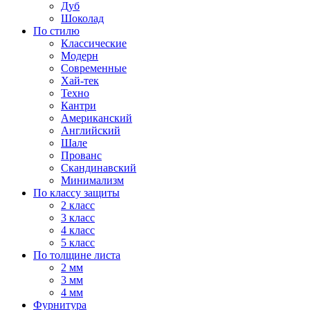
Дуб
Шоколад
По стилю
Классические
Модерн
Современные
Хай-тек
Техно
Кантри
Американский
Английский
Шале
Прованс
Скандинавский
Минимализм
По классу защиты
2 класс
3 класс
4 класс
5 класс
По толщине листа
2 мм
3 мм
4 мм
Фурнитура