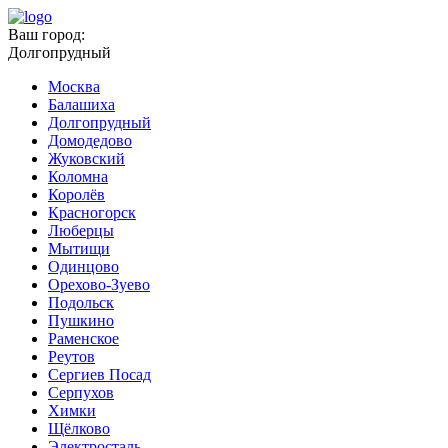
Ваш город:
Долгопрудный
Москва
Балашиха
Долгопрудный
Домодедово
Жуковский
Коломна
Королёв
Красногорск
Люберцы
Мытищи
Одинцово
Орехово-Зуево
Подольск
Пушкино
Раменское
Реутов
Сергиев Посад
Серпухов
Химки
Щёлково
Электросталь