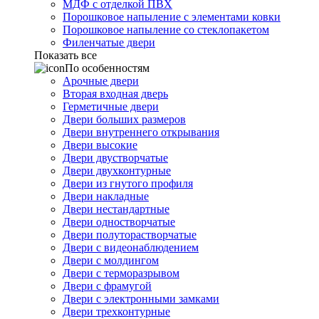
МДФ с отделкой ПВХ
Порошковое напыление с элементами ковки
Порошковое напыление со стеклопакетом
Филенчатые двери
Показать все
По особенностям
Арочные двери
Вторая входная дверь
Герметичные двери
Двери больших размеров
Двери внутреннего открывания
Двери высокие
Двери двустворчатые
Двери двухконтурные
Двери из гнутого профиля
Двери накладные
Двери нестандартные
Двери одностворчатые
Двери полуторастворчатые
Двери с видеонаблюдением
Двери с молдингом
Двери с терморазрывом
Двери с фрамугой
Двери с электронными замками
Двери трехконтурные