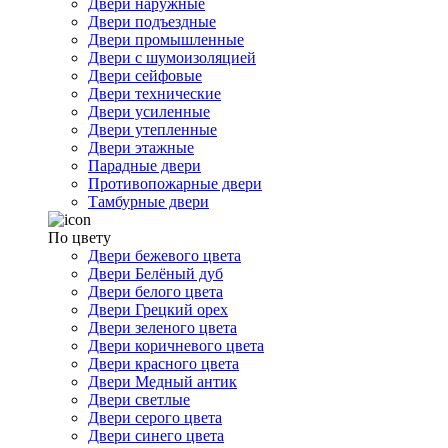
Двери наружные
Двери подъездные
Двери промышленные
Двери с шумоизоляцией
Двери сейфовые
Двери технические
Двери усиленные
Двери утепленные
Двери этажные
Парадные двери
Противопожарные двери
Тамбурные двери
По цвету
Двери бежевого цвета
Двери Белёный дуб
Двери белого цвета
Двери Грецкий орех
Двери зеленого цвета
Двери коричневого цвета
Двери красного цвета
Двери Медный антик
Двери светлые
Двери серого цвета
Двери синего цвета