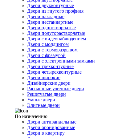
Двери двухконтурные
Двери из гнутого профиля
Двери накладные
Двери нестандартные
Двери одностворчатые
Двери полуторастворчатые
Двери с видеонаблюдением
Двери с молдингом
Двери с терморазрывом
Двери с фрамугой
Двери с электронными замками
Двери трехконтурные
Двери четырехконтурные
Двери широкие
Дизайнерские двери
Распашные уличные двери
Решетчатые двери
Умные двери
Элитные двери
По назначению
Двери антивандальные
Двери бронированные
Двери в квартиру