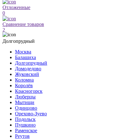
Отложенные
0
Сравнение товаров
2
Долгопрудный
Москва
Балашиха
Долгопрудный
Домодедово
Жуковский
Коломна
Королёв
Красногорск
Люберцы
Мытищи
Одинцово
Орехово-Зуево
Подольск
Пушкино
Раменское
Реутов