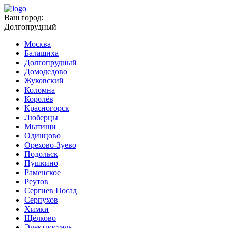
Ваш город:
Долгопрудный
Москва
Балашиха
Долгопрудный
Домодедово
Жуковский
Коломна
Королёв
Красногорск
Люберцы
Мытищи
Одинцово
Орехово-Зуево
Подольск
Пушкино
Раменское
Реутов
Сергиев Посад
Серпухов
Химки
Щёлково
Электросталь