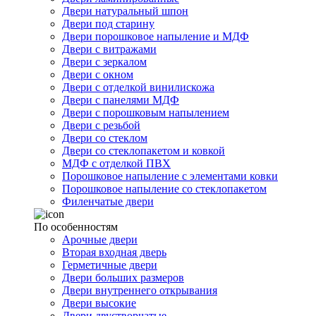
Двери натуральный шпон
Двери под старину
Двери порошковое напыление и МДФ
Двери с витражами
Двери с зеркалом
Двери с окном
Двери с отделкой винилискожа
Двери с панелями МДФ
Двери с порошковым напылением
Двери с резьбой
Двери со стеклом
Двери со стеклопакетом и ковкой
МДФ с отделкой ПВХ
Порошковое напыление с элементами ковки
Порошковое напыление со стеклопакетом
Филенчатые двери
По особенностям
Арочные двери
Вторая входная дверь
Герметичные двери
Двери больших размеров
Двери внутреннего открывания
Двери высокие
Двери двустворчатые