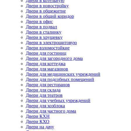
Двери в котельную
Двери в новостройку
Двери в общежитие
Двери в общий коридор
Двери в офис
Двери в подвал
Двери в сталинку
Двери в хрущевку
Двери в электрощитовую
Двери взломостойкие
Двери для гостиниц
Двери для загородного дома
Двери для коттеджа
Двери для магазинов
Двери для медицинских учреждений
Двери для подсобных помещений
Двери для ресторанов
Двери для склада
Двери для театров
Двери для учебных учреждений
Двери для хозблока
Двери для частного дома
Двери КХН
Двери КХО
Двери на дачу