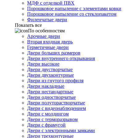
МДФ с отделкой ПВХ
Порошковое напыление с элементами ковки
Порошковое напыление со стеклопакетом
Филенчатые двери
Показать все
По особенностям
Арочные двери
Вторая входная дверь
Герметичные двери
Двери больших размеров
Двери внутреннего открывания
Двери высокие
Двери двустворчатые
Двери двухконтурные
Двери из гнутого профиля
Двери накладные
Двери нестандартные
Двери одностворчатые
Двери полуторастворчатые
Двери с видеонаблюдением
Двери с молдингом
Двери с терморазрывом
Двери с фрамугой
Двери с электронными замками
Двери трехконтурные