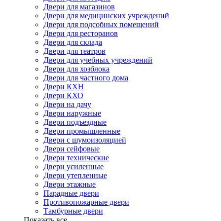
Двери для магазинов
Двери для медицинских учреждений
Двери для подсобных помещений
Двери для ресторанов
Двери для склада
Двери для театров
Двери для учебных учреждений
Двери для хозблока
Двери для частного дома
Двери КХН
Двери КХО
Двери на дачу
Двери наружные
Двери подъездные
Двери промышленные
Двери с шумоизоляцией
Двери сейфовые
Двери технические
Двери усиленные
Двери утепленные
Двери этажные
Парадные двери
Противопожарные двери
Тамбурные двери
Показать все