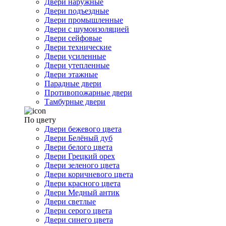
Двери наружные
Двери подъездные
Двери промышленные
Двери с шумоизоляцией
Двери сейфовые
Двери технические
Двери усиленные
Двери утепленные
Двери этажные
Парадные двери
Противопожарные двери
Тамбурные двери
По цвету
Двери бежевого цвета
Двери Белёный дуб
Двери белого цвета
Двери Грецкий орех
Двери зеленого цвета
Двери коричневого цвета
Двери красного цвета
Двери Медный антик
Двери светлые
Двери серого цвета
Двери синего цвета