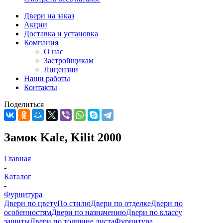
Двери на заказ
Акции
Доставка и установка
Компания
О нас
Застройщикам
Лицензии
Наши работы
Контакты
Поделиться
Замок Kale, Kilit 2000
Главная
-
Каталог
-
Фурнитура
Двери по цвету
По стилю
Двери по отделке
Двери по
особенностям
Двери по назначению
Двери по классу
защиты
Двери по толщине листа
Фурнитура