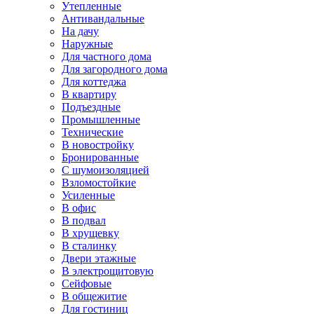
Утепленные
Антивандальные
На дачу
Наружные
Для частного дома
Для загородного дома
Для коттеджа
В квартиру
Подъездные
Промышленные
Технические
В новостройку
Бронированные
С шумоизоляцией
Взломостойкие
Усиленные
В офис
В подвал
В хрущевку
В сталинку
Двери этажные
В электрощитовую
Сейфовые
В общежитие
Для гостиниц