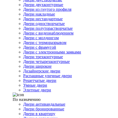
Двери двухконтурные
Двери из гнутого профиля
Двери накладные
Двери нестандартные
Двери одностворчатые
Двери полуторастворчатые
Двери с видеонаблюдением
Двери с молдингом
Двери с терморазрывом
Двери с фрамугой
Двери с электронными замками
Двери трехконтурные
Двери четырехконтурные
Двери широкие
Дизайнерские двери
Распашные уличные двери
Решетчатые двери
Умные двери
Элитные двери
По назначению
Двери антивандальные
Двери бронированные
Двери в квартиру