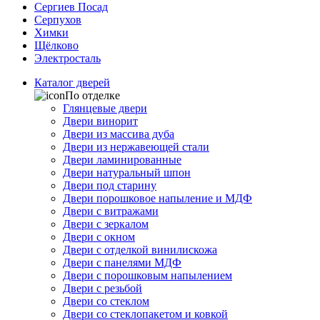
Сергиев Посад
Серпухов
Химки
Щёлково
Электросталь
Каталог дверей
По отделке
Глянцевые двери
Двери винорит
Двери из массива дуба
Двери из нержавеющей стали
Двери ламинированные
Двери натуральный шпон
Двери под старину
Двери порошковое напыление и МДФ
Двери с витражами
Двери с зеркалом
Двери с окном
Двери с отделкой винилискожа
Двери с панелями МДФ
Двери с порошковым напылением
Двери с резьбой
Двери со стеклом
Двери со стеклопакетом и ковкой