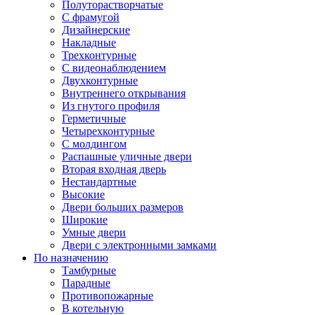
Полуторастворчатые
С фрамугой
Дизайнерские
Накладные
Трехконтурные
С видеонаблюдением
Двухконтурные
Внутреннего открывания
Из гнутого профиля
Герметичные
Четырехконтурные
С молдингом
Распашные уличные двери
Вторая входная дверь
Нестандартные
Высокие
Двери больших размеров
Широкие
Умные двери
Двери с электронными замками
По назначению
Тамбурные
Парадные
Противопожарные
В котельную