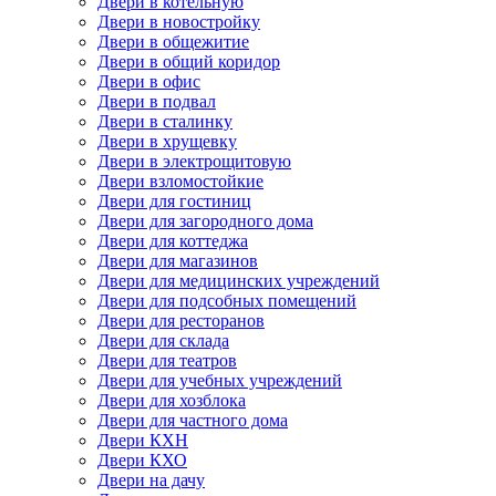
Двери в котельную
Двери в новостройку
Двери в общежитие
Двери в общий коридор
Двери в офис
Двери в подвал
Двери в сталинку
Двери в хрущевку
Двери в электрощитовую
Двери взломостойкие
Двери для гостиниц
Двери для загородного дома
Двери для коттеджа
Двери для магазинов
Двери для медицинских учреждений
Двери для подсобных помещений
Двери для ресторанов
Двери для склада
Двери для театров
Двери для учебных учреждений
Двери для хозблока
Двери для частного дома
Двери КХН
Двери КХО
Двери на дачу