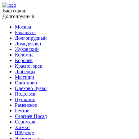
Ваш город:
Долгопрудный
Москва
Балашиха
Долгопрудный
Домодедово
Жуковский
Коломна
Королёв
Красногорск
Люберцы
Мытищи
Одинцово
Орехово-Зуево
Подольск
Пушкино
Раменское
Реутов
Сергиев Посад
Серпухов
Химки
Щёлково
Электросталь