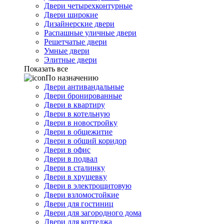
Двери четырехконтурные
Двери широкие
Дизайнерские двери
Распашные уличные двери
Решетчатые двери
Умные двери
Элитные двери
Показать все
По назначению
Двери антивандальные
Двери бронированные
Двери в квартиру
Двери в котельную
Двери в новостройку
Двери в общежитие
Двери в общий коридор
Двери в офис
Двери в подвал
Двери в сталинку
Двери в хрущевку
Двери в электрощитовую
Двери взломостойкие
Двери для гостиниц
Двери для загородного дома
Двери для коттеджа