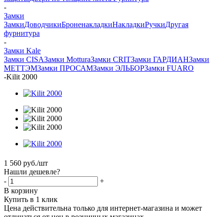
-
Замки
Замки
Доводчики
Броненакладки
Накладки
Ручки
Другая
фурнитура
-
Замки Kale
Замки CISA
Замки Mottura
Замки CRIT
Замки ГАРДИАН
Замки
МЕТТЭМ
Замки ПРОСАМ
Замки ЭЛЬБОР
Замки FUARO
-
Kilit 2000
1 560
руб.
/шт
Нашли дешевле?
-
+
В корзину
Купить в 1 клик
Цена действительна только для интернет-магазина и может
отличаться от цен в розничных магазинах