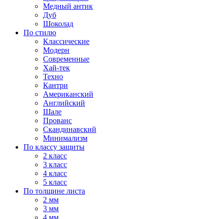
Медный антик
Дуб
Шоколад
По стилю
Классические
Модерн
Современные
Хай-тек
Техно
Кантри
Американский
Английский
Шале
Прованс
Скандинавский
Минимализм
По классу защиты
2 класс
3 класс
4 класс
5 класс
По толщине листа
2 мм
3 мм
4 мм