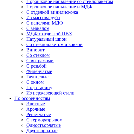
Порошковое напыление со стеклопакетом
Порошковое напыление и МДФ
С отделкой винилискожа
Из массива дуба
С панелями МДФ
С зеркалом
МДФ с отделкой ПВХ
Натуральный шпон
Со стеклопакетом и ковкой
Винорит
Со стеклом
С витражами
С резьбой
Филенчатые
Глянцевые
С окном
Под старину
Из нержавеющей стали
По особенностям
Элитные
Арочные
Решетчатые
С терморазрывом
Одностворчатые
Двустворчатые