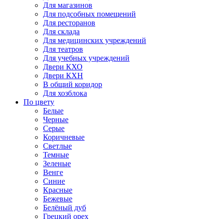
Для магазинов
Для подсобных помещений
Для ресторанов
Для склада
Для медицинских учреждений
Для театров
Для учебных учреждений
Двери КХО
Двери КХН
В общий коридор
Для хозблока
По цвету
Белые
Черные
Серые
Коричневые
Светлые
Темные
Зеленые
Венге
Синие
Красные
Бежевые
Белёный дуб
Грецкий орех