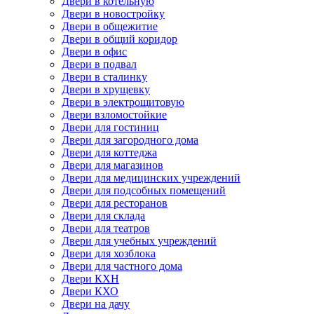
Двери в котельную
Двери в новостройку
Двери в общежитие
Двери в общий коридор
Двери в офис
Двери в подвал
Двери в сталинку
Двери в хрущевку
Двери в электрощитовую
Двери взломостойкие
Двери для гостиниц
Двери для загородного дома
Двери для коттеджа
Двери для магазинов
Двери для медицинских учреждений
Двери для подсобных помещений
Двери для ресторанов
Двери для склада
Двери для театров
Двери для учебных учреждений
Двери для хозблока
Двери для частного дома
Двери КХН
Двери КХО
Двери на дачу