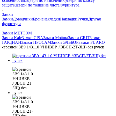
особенностям
Двери по назначению
Двери по классу
защиты
Двери по толщине листа
Фурнитура
-
Замки
Замки
Доводчики
Броненакладки
Накладки
Ручки
Другая
фурнитура
-
Замки МЕТТЭМ
Замки Kale
Замки CISA
Замки Mottura
Замки CRIT
Замки
ГАРДИАН
Замки ПРОСАМ
Замки ЭЛЬБОР
Замки FUARO
-
врезной ЗВ9 143.1.0 УНИВЕР. /(ЗВСП-2Т-ЗЩ) без ручек