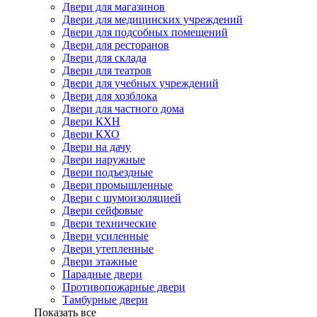
Двери для магазинов
Двери для медицинских учреждений
Двери для подсобных помещений
Двери для ресторанов
Двери для склада
Двери для театров
Двери для учебных учреждений
Двери для хозблока
Двери для частного дома
Двери КХН
Двери КХО
Двери на дачу
Двери наружные
Двери подъездные
Двери промышленные
Двери с шумоизоляцией
Двери сейфовые
Двери технические
Двери усиленные
Двери утепленные
Двери этажные
Парадные двери
Противопожарные двери
Тамбурные двери
Показать все