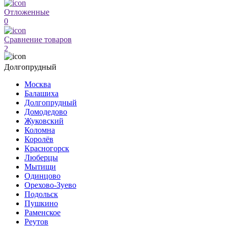
Отложенные
0
Сравнение товаров
2
Долгопрудный
Москва
Балашиха
Долгопрудный
Домодедово
Жуковский
Коломна
Королёв
Красногорск
Люберцы
Мытищи
Одинцово
Орехово-Зуево
Подольск
Пушкино
Раменское
Реутов