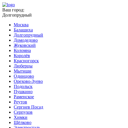
Ваш город:
Долгопрудный
Москва
Балашиха
Долгопрудный
Домодедово
Жуковский
Коломна
Королёв
Красногорск
Люберцы
Мытищи
Одинцово
Орехово-Зуево
Подольск
Пушкино
Раменское
Реутов
Сергиев Посад
Серпухов
Химки
Щёлково
Электросталь