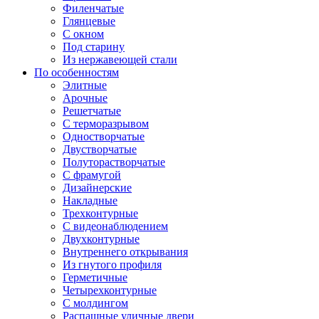
Филенчатые
Глянцевые
С окном
Под старину
Из нержавеющей стали
По особенностям
Элитные
Арочные
Решетчатые
С терморазрывом
Одностворчатые
Двустворчатые
Полуторастворчатые
С фрамугой
Дизайнерские
Накладные
Трехконтурные
С видеонаблюдением
Двухконтурные
Внутреннего открывания
Из гнутого профиля
Герметичные
Четырехконтурные
С молдингом
Распашные уличные двери