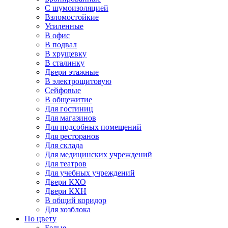
С шумоизоляцией
Взломостойкие
Усиленные
В офис
В подвал
В хрущевку
В сталинку
Двери этажные
В электрощитовую
Сейфовые
В общежитие
Для гостиниц
Для магазинов
Для подсобных помещений
Для ресторанов
Для склада
Для медицинских учреждений
Для театров
Для учебных учреждений
Двери КХО
Двери КХН
В общий коридор
Для хозблока
По цвету
Белые