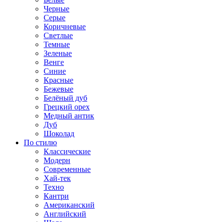
Черные
Серые
Коричневые
Светлые
Темные
Зеленые
Венге
Синие
Красные
Бежевые
Белёный дуб
Грецкий орех
Медный антик
Дуб
Шоколад
По стилю
Классические
Модерн
Современные
Хай-тек
Техно
Кантри
Американский
Английский