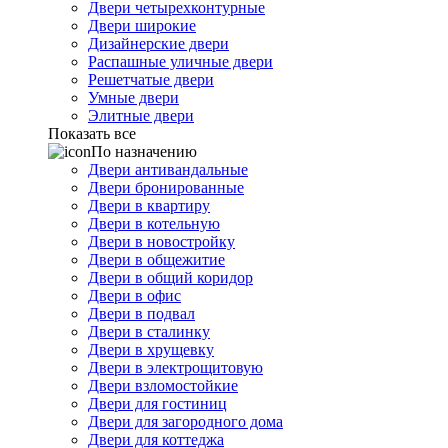
Двери четырехконтурные
Двери широкие
Дизайнерские двери
Распашные уличные двери
Решетчатые двери
Умные двери
Элитные двери
Показать все
По назначению
Двери антивандальные
Двери бронированные
Двери в квартиру
Двери в котельную
Двери в новостройку
Двери в общежитие
Двери в общий коридор
Двери в офис
Двери в подвал
Двери в сталинку
Двери в хрущевку
Двери в электрощитовую
Двери взломостойкие
Двери для гостиниц
Двери для загородного дома
Двери для коттеджа