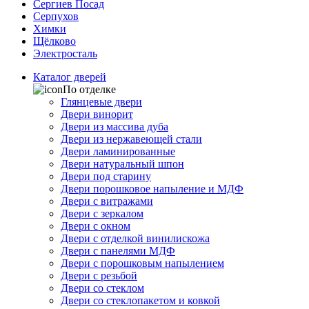
Сергиев Посад
Серпухов
Химки
Щёлково
Электросталь
Каталог дверей
По отделке
Глянцевые двери
Двери винорит
Двери из массива дуба
Двери из нержавеющей стали
Двери ламинированные
Двери натуральный шпон
Двери под старину
Двери порошковое напыление и МДФ
Двери с витражами
Двери с зеркалом
Двери с окном
Двери с отделкой винилискожа
Двери с панелями МДФ
Двери с порошковым напылением
Двери с резьбой
Двери со стеклом
Двери со стеклопакетом и ковкой