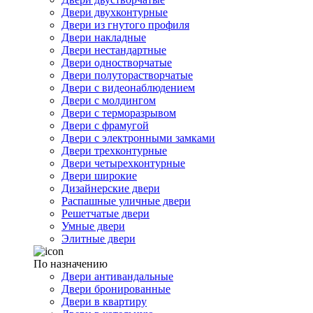
Двери двухконтурные
Двери из гнутого профиля
Двери накладные
Двери нестандартные
Двери одностворчатые
Двери полуторастворчатые
Двери с видеонаблюдением
Двери с молдингом
Двери с терморазрывом
Двери с фрамугой
Двери с электронными замками
Двери трехконтурные
Двери четырехконтурные
Двери широкие
Дизайнерские двери
Распашные уличные двери
Решетчатые двери
Умные двери
Элитные двери
По назначению
Двери антивандальные
Двери бронированные
Двери в квартиру