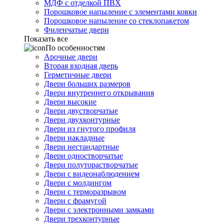
МДФ с отделкой ПВХ
Порошковое напыление с элементами ковки
Порошковое напыление со стеклопакетом
Филенчатые двери
Показать все
По особенностям
Арочные двери
Вторая входная дверь
Герметичные двери
Двери больших размеров
Двери внутреннего открывания
Двери высокие
Двери двустворчатые
Двери двухконтурные
Двери из гнутого профиля
Двери накладные
Двери нестандартные
Двери одностворчатые
Двери полуторастворчатые
Двери с видеонаблюдением
Двери с молдингом
Двери с терморазрывом
Двери с фрамугой
Двери с электронными замками
Двери трехконтурные