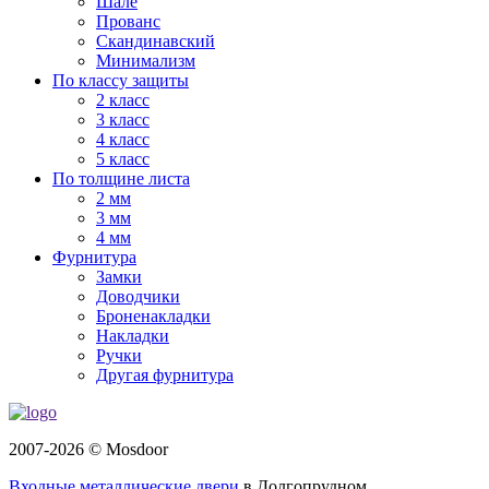
Шале
Прованс
Скандинавский
Минимализм
По классу защиты
2 класс
3 класс
4 класс
5 класс
По толщине листа
2 мм
3 мм
4 мм
Фурнитура
Замки
Доводчики
Броненакладки
Накладки
Ручки
Другая фурнитура
2007-2026 © Mosdoor
Входные металлические двери
в Долгопрудном