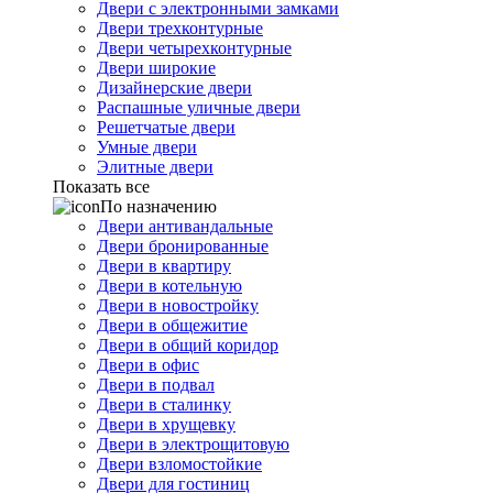
Двери с электронными замками
Двери трехконтурные
Двери четырехконтурные
Двери широкие
Дизайнерские двери
Распашные уличные двери
Решетчатые двери
Умные двери
Элитные двери
Показать все
По назначению
Двери антивандальные
Двери бронированные
Двери в квартиру
Двери в котельную
Двери в новостройку
Двери в общежитие
Двери в общий коридор
Двери в офис
Двери в подвал
Двери в сталинку
Двери в хрущевку
Двери в электрощитовую
Двери взломостойкие
Двери для гостиниц