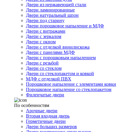
Двери из нержавеющей стали
Двери ламинированные
Двери натуральный шпон
Двери под старину
Двери порошковое напыление и МДФ
Двери с витражами
Двери с зеркалом
Двери с окном
Двери с отделкой винилискожа
Двери с панелями МДФ
Двери с порошковым напылением
Двери с резьбой
Двери со стеклом
Двери со стеклопакетом и ковкой
МДФ с отделкой ПВХ
Порошковое напыление с элементами ковки
Порошковое напыление со стеклопакетом
Филенчатые двери
По особенностям
Арочные двери
Вторая входная дверь
Герметичные двери
Двери больших размеров
Двери внутреннего открывания