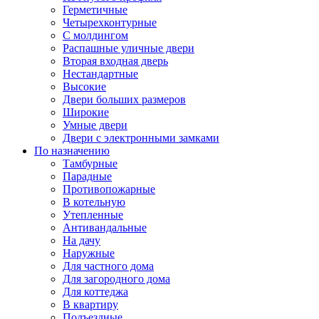
Герметичные
Четырехконтурные
С молдингом
Распашные уличные двери
Вторая входная дверь
Нестандартные
Высокие
Двери больших размеров
Широкие
Умные двери
Двери с электронными замками
По назначению
Тамбурные
Парадные
Противопожарные
В котельную
Утепленные
Антивандальные
На дачу
Наружные
Для частного дома
Для загородного дома
Для коттеджа
В квартиру
Подъездные