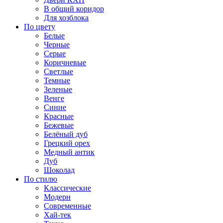
В общий коридор
Для хозблока
По цвету
Белые
Черные
Серые
Коричневые
Светлые
Темные
Зеленые
Венге
Синие
Красные
Бежевые
Белёный дуб
Грецкий орех
Медный антик
Дуб
Шоколад
По стилю
Классические
Модерн
Современные
Хай-тек