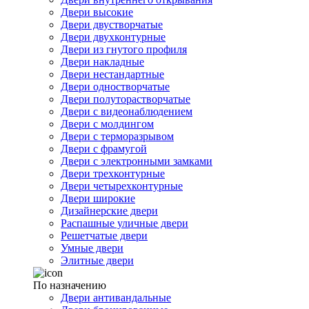
Двери высокие
Двери двустворчатые
Двери двухконтурные
Двери из гнутого профиля
Двери накладные
Двери нестандартные
Двери одностворчатые
Двери полуторастворчатые
Двери с видеонаблюдением
Двери с молдингом
Двери с терморазрывом
Двери с фрамугой
Двери с электронными замками
Двери трехконтурные
Двери четырехконтурные
Двери широкие
Дизайнерские двери
Распашные уличные двери
Решетчатые двери
Умные двери
Элитные двери
По назначению
Двери антивандальные