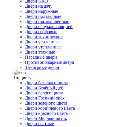
Двери КХО
Двери на дачу
Двери наружные
Двери подъездные
Двери промышленные
Двери с шумоизоляцией
Двери сейфовые
Двери технические
Двери усиленные
Двери утепленные
Двери этажные
Парадные двери
Противопожарные двери
Тамбурные двери
По цвету
Двери бежевого цвета
Двери Белёный дуб
Двери белого цвета
Двери Грецкий орех
Двери зеленого цвета
Двери коричневого цвета
Двери красного цвета
Двери Медный антик
Двери светлые