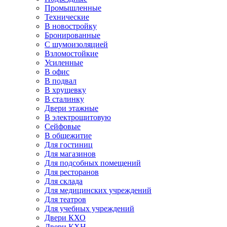
Промышленные
Технические
В новостройку
Бронированные
С шумоизоляцией
Взломостойкие
Усиленные
В офис
В подвал
В хрущевку
В сталинку
Двери этажные
В электрощитовую
Сейфовые
В общежитие
Для гостиниц
Для магазинов
Для подсобных помещений
Для ресторанов
Для склада
Для медицинских учреждений
Для театров
Для учебных учреждений
Двери КХО
Двери КХН