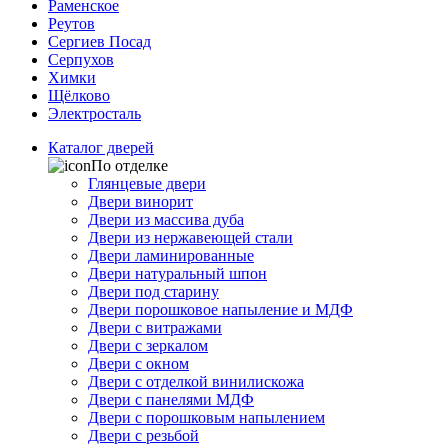
Раменское
Реутов
Сергиев Посад
Серпухов
Химки
Щёлково
Электросталь
Каталог дверей
По отделке
Глянцевые двери
Двери винорит
Двери из массива дуба
Двери из нержавеющей стали
Двери ламинированные
Двери натуральный шпон
Двери под старину
Двери порошковое напыление и МДФ
Двери с витражами
Двери с зеркалом
Двери с окном
Двери с отделкой винилискожа
Двери с панелями МДФ
Двери с порошковым напылением
Двери с резьбой