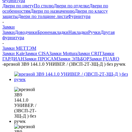
Фурнитура
Двери по цвету
По стилю
Двери по отделке
Двери по
особенностям
Двери по назначению
Двери по классу
защиты
Двери по толщине листа
Фурнитура
-
Замки
Замки
Доводчики
Броненакладки
Накладки
Ручки
Другая
фурнитура
-
Замки МЕТТЭМ
Замки Kale
Замки CISA
Замки Mottura
Замки CRIT
Замки
ГАРДИАН
Замки ПРОСАМ
Замки ЭЛЬБОР
Замки FUARO
-
врезной ЗВ9 144.1.0 УНИВЕР. / (ЗВСП-2Т-ЗЩ-Д ) без ручек