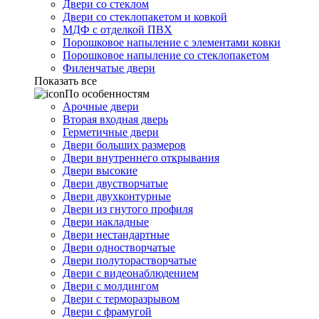
Двери со стеклом
Двери со стеклопакетом и ковкой
МДФ с отделкой ПВХ
Порошковое напыление с элементами ковки
Порошковое напыление со стеклопакетом
Филенчатые двери
Показать все
По особенностям
Арочные двери
Вторая входная дверь
Герметичные двери
Двери больших размеров
Двери внутреннего открывания
Двери высокие
Двери двустворчатые
Двери двухконтурные
Двери из гнутого профиля
Двери накладные
Двери нестандартные
Двери одностворчатые
Двери полуторастворчатые
Двери с видеонаблюдением
Двери с молдингом
Двери с терморазрывом
Двери с фрамугой