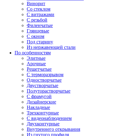
Винорит
Со стеклом
С витражами
С резьбой
Филенчатые
Глянцевые
С окном
Под старину
Из нержавеющей стали
По особенностям
Элитные
Арочные
Решетчатые
С терморазрывом
Одностворчатые
Двустворчатые
Полуторастворчатые
С фрамугой
Дизайнерские
Накладные
Трехконтурные
С видеонаблюдением
Двухконтурные
Внутреннего открывания
Из гнутого профиля