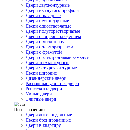
Двери двухконтурные
Двери из гнутого профиля
Двери накладные
Двери нестандартные
Двери одностворчатые
Двери полуторастворчатые
Двери с видеонаблюдением
Двери с молдингом
Двери с терморазрывом
Двери с фрамугой
Двери с электронными замками
Двери трехконтурные
Двери четырехконтурные
Двери широкие
Дизайнерские двери
Распашные уличные двери
Решетчатые двери
Умные двери
Элитные двери
По назначению
Двери антивандальные
Двери бронированные
Двери в квартиру