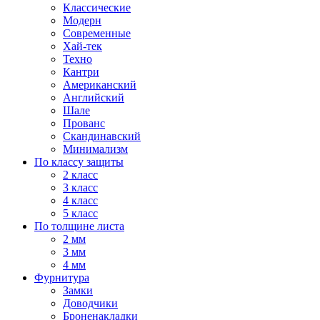
Классические
Модерн
Современные
Хай-тек
Техно
Кантри
Американский
Английский
Шале
Прованс
Скандинавский
Минимализм
По классу защиты
2 класс
3 класс
4 класс
5 класс
По толщине листа
2 мм
3 мм
4 мм
Фурнитура
Замки
Доводчики
Броненакладки