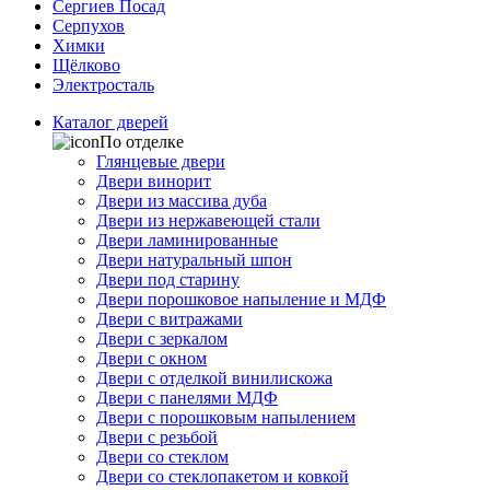
Сергиев Посад
Серпухов
Химки
Щёлково
Электросталь
Каталог дверей
По отделке
Глянцевые двери
Двери винорит
Двери из массива дуба
Двери из нержавеющей стали
Двери ламинированные
Двери натуральный шпон
Двери под старину
Двери порошковое напыление и МДФ
Двери с витражами
Двери с зеркалом
Двери с окном
Двери с отделкой винилискожа
Двери с панелями МДФ
Двери с порошковым напылением
Двери с резьбой
Двери со стеклом
Двери со стеклопакетом и ковкой