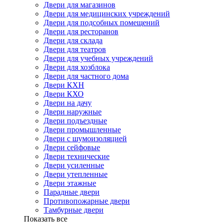
Двери для магазинов
Двери для медицинских учреждений
Двери для подсобных помещений
Двери для ресторанов
Двери для склада
Двери для театров
Двери для учебных учреждений
Двери для хозблока
Двери для частного дома
Двери КХН
Двери КХО
Двери на дачу
Двери наружные
Двери подъездные
Двери промышленные
Двери с шумоизоляцией
Двери сейфовые
Двери технические
Двери усиленные
Двери утепленные
Двери этажные
Парадные двери
Противопожарные двери
Тамбурные двери
Показать все