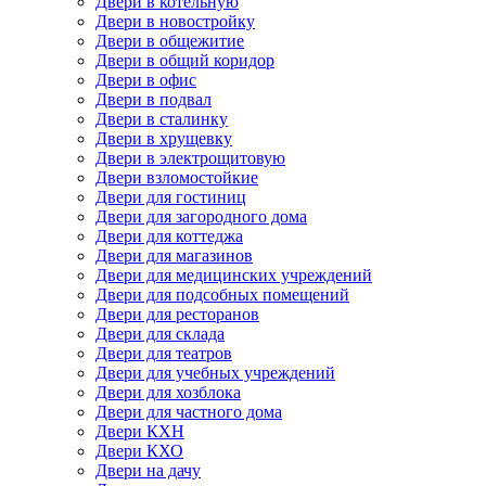
Двери в котельную
Двери в новостройку
Двери в общежитие
Двери в общий коридор
Двери в офис
Двери в подвал
Двери в сталинку
Двери в хрущевку
Двери в электрощитовую
Двери взломостойкие
Двери для гостиниц
Двери для загородного дома
Двери для коттеджа
Двери для магазинов
Двери для медицинских учреждений
Двери для подсобных помещений
Двери для ресторанов
Двери для склада
Двери для театров
Двери для учебных учреждений
Двери для хозблока
Двери для частного дома
Двери КХН
Двери КХО
Двери на дачу