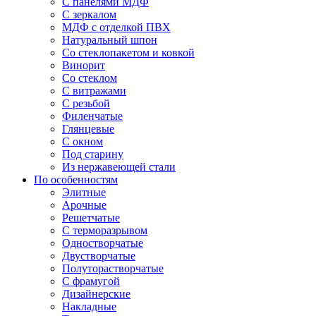
С панелями МДФ
С зеркалом
МДФ с отделкой ПВХ
Натуральный шпон
Со стеклопакетом и ковкой
Винорит
Со стеклом
С витражами
С резьбой
Филенчатые
Глянцевые
С окном
Под старину
Из нержавеющей стали
По особенностям
Элитные
Арочные
Решетчатые
С терморазрывом
Одностворчатые
Двустворчатые
Полуторастворчатые
С фрамугой
Дизайнерские
Накладные