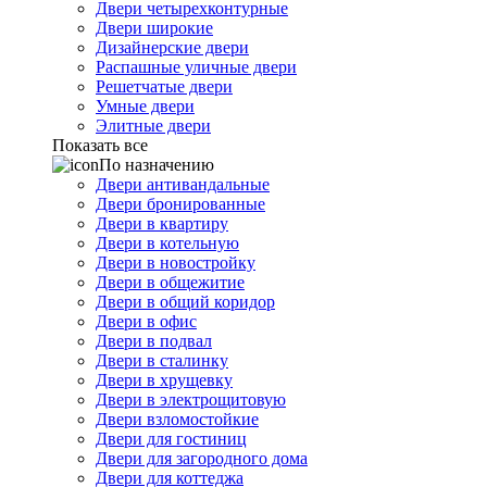
Двери четырехконтурные
Двери широкие
Дизайнерские двери
Распашные уличные двери
Решетчатые двери
Умные двери
Элитные двери
Показать все
По назначению
Двери антивандальные
Двери бронированные
Двери в квартиру
Двери в котельную
Двери в новостройку
Двери в общежитие
Двери в общий коридор
Двери в офис
Двери в подвал
Двери в сталинку
Двери в хрущевку
Двери в электрощитовую
Двери взломостойкие
Двери для гостиниц
Двери для загородного дома
Двери для коттеджа