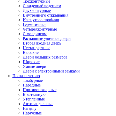
Трехконтурные
С видеонаблюдением
Двухконтурные
Внутреннего открывания
Из гнутого профиля
Герметичные
Четырехконтурные
С молдингом
Распашные уличные двери
Вторая входная дверь
Нестандартные
Высокие
Двери больших размеров
Широкие
Умные двери
Двери с электронными замками
По назначению
Тамбурные
Парадные
Противопожарные
В котельную
Утепленные
Антивандальные
На дачу
Наружные