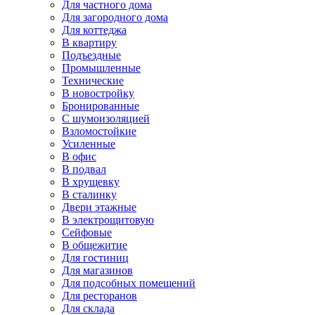
Для частного дома
Для загородного дома
Для коттеджа
В квартиру
Подъездные
Промышленные
Технические
В новостройку
Бронированные
С шумоизоляцией
Взломостойкие
Усиленные
В офис
В подвал
В хрущевку
В сталинку
Двери этажные
В электрощитовую
Сейфовые
В общежитие
Для гостиниц
Для магазинов
Для подсобных помещений
Для ресторанов
Для склада