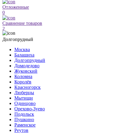
Отложенные
0
Сравнение товаров
2
Долгопрудный
Москва
Балашиха
Долгопрудный
Домодедово
Жуковский
Коломна
Королёв
Красногорск
Люберцы
Мытищи
Одинцово
Орехово-Зуево
Подольск
Пушкино
Раменское
Реутов