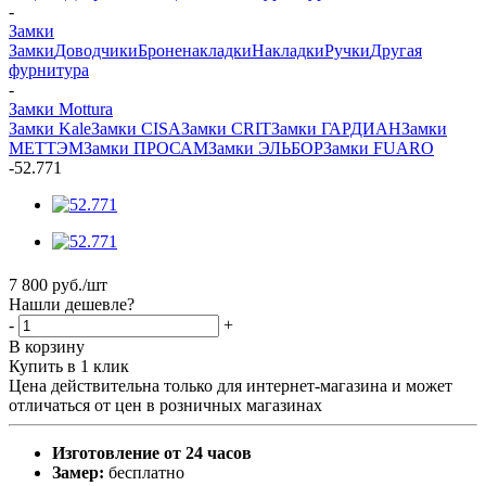
-
Замки
Замки
Доводчики
Броненакладки
Накладки
Ручки
Другая
фурнитура
-
Замки Mottura
Замки Kale
Замки CISA
Замки CRIT
Замки ГАРДИАН
Замки
МЕТТЭМ
Замки ПРОСАМ
Замки ЭЛЬБОР
Замки FUARO
-
52.771
7 800
руб.
/шт
Нашли дешевле?
-
+
В корзину
Купить в 1 клик
Цена действительна только для интернет-магазина и может
отличаться от цен в розничных магазинах
Изготовление от 24 часов
Замер:
бесплатно