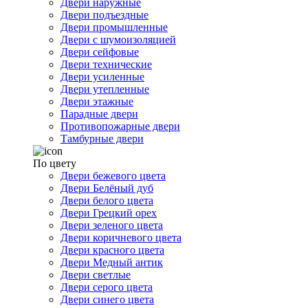
Двери наружные
Двери подъездные
Двери промышленные
Двери с шумоизоляцией
Двери сейфовые
Двери технические
Двери усиленные
Двери утепленные
Двери этажные
Парадные двери
Противопожарные двери
Тамбурные двери
По цвету
Двери бежевого цвета
Двери Белёный дуб
Двери белого цвета
Двери Грецкий орех
Двери зеленого цвета
Двери коричневого цвета
Двери красного цвета
Двери Медный антик
Двери светлые
Двери серого цвета
Двери синего цвета