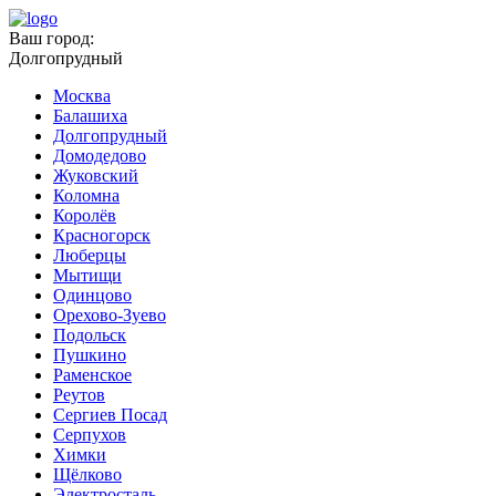
Ваш город:
Долгопрудный
Москва
Балашиха
Долгопрудный
Домодедово
Жуковский
Коломна
Королёв
Красногорск
Люберцы
Мытищи
Одинцово
Орехово-Зуево
Подольск
Пушкино
Раменское
Реутов
Сергиев Посад
Серпухов
Химки
Щёлково
Электросталь