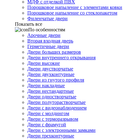
МДФ с отделкой ПВХ
Порошковое напыление с элементами ковки
Порошковое напыление со стеклопакетом
Филенчатые двери
Показать все
По особенностям
Арочные двери
Вторая входная дверь
Герметичные двери
Двери больших размеров
Двери внутреннего открывания
Двери высокие
Двери двустворчатые
Двери двухконтурные
Двери из гнутого профиля
Двери накладные
Двери нестандартные
Двери одностворчатые
Двери полуторастворчатые
Двери с видеонаблюдением
Двери с молдингом
Двери с терморазрывом
Двери с фрамугой
Двери с электронными замками
Двери трехконтурные