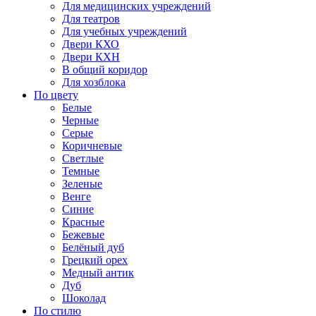
Для медицинских учреждений
Для театров
Для учебных учреждений
Двери КХО
Двери КХН
В общий коридор
Для хозблока
По цвету
Белые
Черные
Серые
Коричневые
Светлые
Темные
Зеленые
Венге
Синие
Красные
Бежевые
Белёный дуб
Грецкий орех
Медный антик
Дуб
Шоколад
По стилю