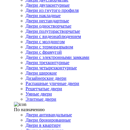
Двери двухконтурные
Двери из гнутого профиля
Двери накладные
Двери нестандартные
Двери одностворчатые
Двери полуторастворчатые
Двери с видеонаблюдением
Двери с молдингом
Двери с терморазрывом
Двери с фрамугой
Двери с электронными замками
Двери трехконтурные
Двери четырехконтурные
Двери широкие
Дизайнерские двери
Распашные уличные двери
Решетчатые двери
Умные двери
Элитные двери
По назначению
Двери антивандальные
Двери бронированные
Двери в квартиру