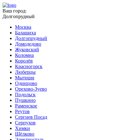
Ваш город:
Долгопрудный
Москва
Балашиха
Долгопрудный
Домодедово
Жуковский
Коломна
Королёв
Красногорск
Люберцы
Мытищи
Одинцово
Орехово-Зуево
Подольск
Пушкино
Раменское
Реутов
Сергиев Посад
Серпухов
Химки
Щёлково
Электросталь