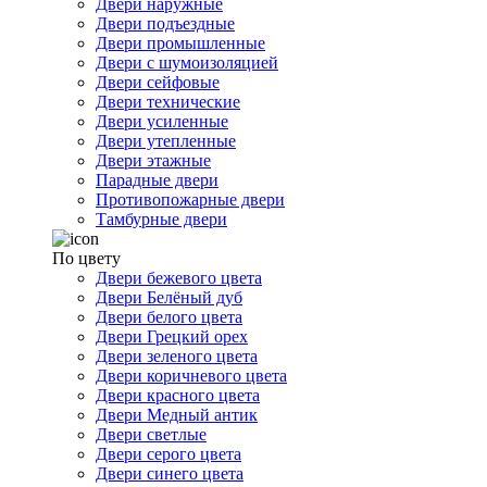
Двери наружные
Двери подъездные
Двери промышленные
Двери с шумоизоляцией
Двери сейфовые
Двери технические
Двери усиленные
Двери утепленные
Двери этажные
Парадные двери
Противопожарные двери
Тамбурные двери
По цвету
Двери бежевого цвета
Двери Белёный дуб
Двери белого цвета
Двери Грецкий орех
Двери зеленого цвета
Двери коричневого цвета
Двери красного цвета
Двери Медный антик
Двери светлые
Двери серого цвета
Двери синего цвета