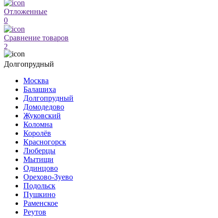
Отложенные
0
Сравнение товаров
2
Долгопрудный
Москва
Балашиха
Долгопрудный
Домодедово
Жуковский
Коломна
Королёв
Красногорск
Люберцы
Мытищи
Одинцово
Орехово-Зуево
Подольск
Пушкино
Раменское
Реутов