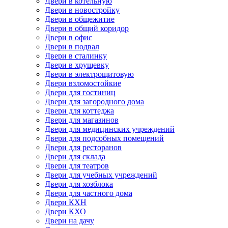
Двери в котельную
Двери в новостройку
Двери в общежитие
Двери в общий коридор
Двери в офис
Двери в подвал
Двери в сталинку
Двери в хрущевку
Двери в электрощитовую
Двери взломостойкие
Двери для гостиниц
Двери для загородного дома
Двери для коттеджа
Двери для магазинов
Двери для медицинских учреждений
Двери для подсобных помещений
Двери для ресторанов
Двери для склада
Двери для театров
Двери для учебных учреждений
Двери для хозблока
Двери для частного дома
Двери КХН
Двери КХО
Двери на дачу