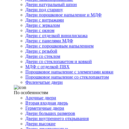
Двери натуральный шпон
Двери под старину
Двери порошковое напыление и МДФ
Двери с витражами
Двери с зеркалом
Двери с окном
Двери с отделкой винилискожа
Двери с панелями МДФ
Двери с порошковым напылением
Двери с резьбой
Двери со стеклом
Двери со стеклопакетом и ковкой
МДФ с отделкой ПВХ
Порошковое напыление с элементами ковки
Порошковое напыление со стеклопакетом
Филенчатые двери
По особенностям
Арочные двери
Вторая входная дверь
Герметичные двери
Двери больших размеров
Двери внутреннего открывания
Двери высокие
Двери двустворчатые